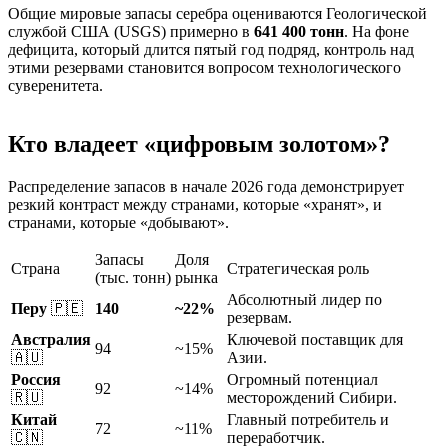
Общие мировые запасы серебра оцениваются Геологической
службой США (USGS) примерно в
641 400 тонн
. На фоне
дефицита, который длится пятый год подряд, контроль над
этими резервами становится вопросом технологического
суверенитета.
Кто владеет «цифровым золотом»?
Распределение запасов в начале 2026 года демонстрирует
резкий контраст между странами, которые «хранят», и
странами, которые «добывают».
Запасы
Доля
Страна
Стратегическая роль
(тыс. тонн)
рынка
Абсолютный лидер по
Перу
🇵🇪
140
~22%
резервам.
Австралия
Ключевой поставщик для
94
~15%
🇦🇺
Азии.
Россия
Огромный потенциал
92
~14%
🇷🇺
месторождений Сибири.
Китай
Главный потребитель и
72
~11%
🇨🇳
переработчик.