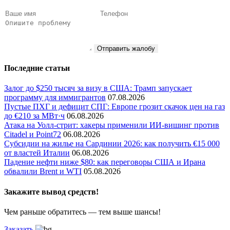
Отправить жалобу
Последние статьи
Залог до $250 тысяч за визу в США: Трамп запускает
программу для иммигрантов
07.08.2026
Пустые ПХГ и дефицит СПГ: Европе грозит скачок цен на газ
до €210 за МВт·ч
06.08.2026
Атака на Уолл-стрит: хакеры применили ИИ-вишинг против
Citadel и Point72
06.08.2026
Субсидии на жилье на Сардинии 2026: как получить €15 000
от властей Италии
06.08.2026
Падение нефти ниже $80: как переговоры США и Ирана
обвалили Brent и WTI
05.08.2026
Закажите вывод средств!
Чем раньше обратитесь — тем выше шансы!
Заказать