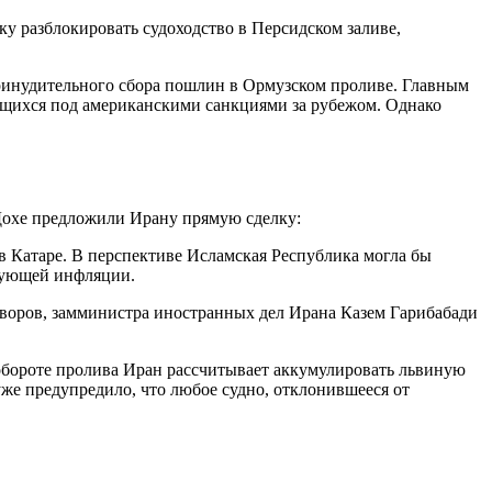
у разблокировать судоходство в Персидском заливе,
принудительного сбора пошлин в Ормузском проливе. Главным
ящихся под американскими санкциями за рубежом. Однако
Дохе предложили Ирану прямую сделку:
 в Катаре. В перспективе Исламская Республика могла бы
ирующей инфляции.
воров, замминистра иностранных дел Ирана Казем Гарибабади
 обороте пролива Иран рассчитывает аккумулировать львиную
же предупредило, что любое судно, отклонившееся от