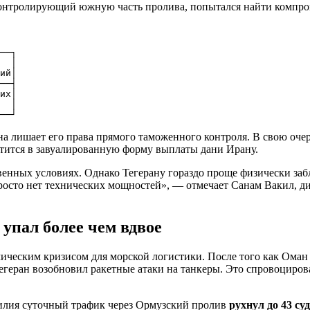
контролирующий южную часть пролива, попытался найти компро
──┐

  │

ий│

──┤

их│

  │

а лишает его права прямого таможенного контроля. В свою очер
атится в завуалированную форму выплаты дани Ирану.
енных условиях. Однако Тегерану гораздо проще физически заб
просто нет технических мощностей», — отмечает Санам Вакил, 
 упал более чем вдвое
ическим кризисом для морской логистики. После того как Оман
 Тегеран возобновил ракетные атаки на танкеры. Это спровоци
силия суточный трафик через Ормузский пролив
рухнул до 43 су