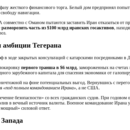
фазу жесткого финансового торга. Белый дом предпринял попытк
 свободу навигации.
 совместно с Оманом пытаются заставить Иран отказаться от 
е
разморозить часть из $100 млрд иранских госактивов
, наход
оз.
и амбиции Тегерана
 в ходе закрытых консультаций с катарскими посредниками в 
блокировку
первого транша в $6 млрд
, замороженных на счетах
рдного зарубежного капитала для спасения экономики от галоп
ничтожной на фоне потенциальных выгод. Вернувшись с перего
ся
«под полным командованием Ирана»
, а не США.
печение безопасности» со всех гражданских судов. При годовом
ролив в вечный источник валюты. Военное командование Ирана у
 мощный» силовой ответ.
 Запада