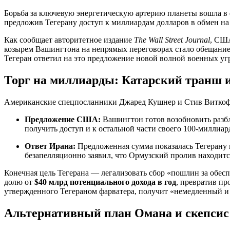
Борьба за ключевую энергетическую артерию планеты вошла в 
предложив Тегерану доступ к миллиардам долларов в обмен на
Как сообщает авторитетное издание
The Wall Street Journal
, США
козырем Вашингтона на непрямых переговорах стало обещани
Тегеран ответил на это предложение новой волной военных угр
Торг на миллиарды: Катарский транш 
Американские спецпосланники Джаред Кушнер и Стив Виткофф
Предложение США:
Вашингтон готов возобновить раз
получить доступ и к остальной части своего 100-миллиа
Ответ Ирана:
Предложенная сумма показалась Тегерану 
безапелляционно заявил, что Ормузский пролив находит
Конечная цель Тегерана — легализовать сбор «пошлин за обес
долю от
$40 млрд потенциального дохода в год
, превратив п
утвержденного Тегераном фарватера, получит «немедленный и
Альтернативный план Омана и скепсис