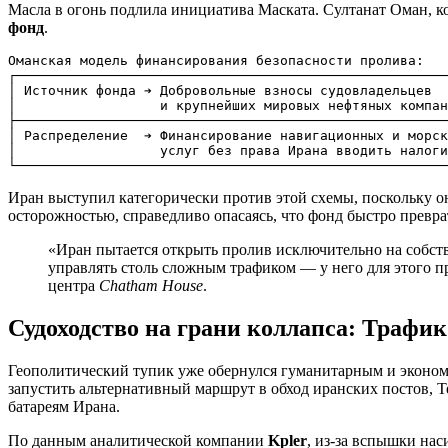
Масла в огонь подлила инициатива Маската. Султанат Оман, 
фонд
.
Оманская модель финансирования безопасности пролива:

┌──────────────────────────────────────────────────────
│ Источник фонда ➔ Добровольные взносы судовладельцев  
│                  и крупнейших мировых нефтяных компан
├──────────────────────────────────────────────────────
│ Распределение  ➔ Финансирование навигационных и морск
│                  услуг без права Ирана вводить налоги
Иран выступил категорически против этой схемы, поскольку он
осторожностью, справедливо опасаясь, что фонд быстро превр
«Иран пытается открыть пролив исключительно на собств
управлять столь сложным трафиком — у него для этого 
центра
Chatham House
.
Судоходство на грани коллапса: Трафик
Геополитический тупик уже обернулся гуманитарным и эконом
запустить альтернативный маршрут в обход иранских постов,
батареям Ирана.
По данным аналитической компании
Kpler
, из-за вспышки на