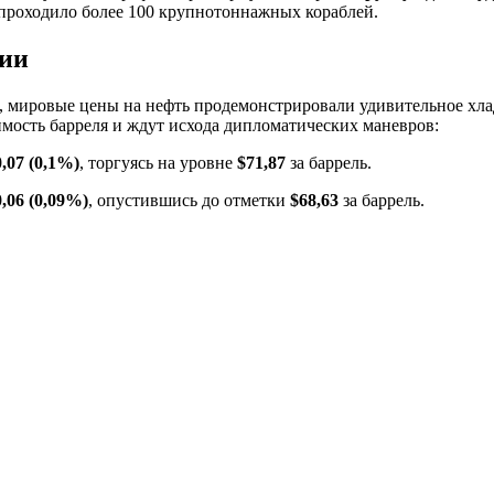
 проходило более 100 крупнотоннажных кораблей.
нии
ля, мировые цены на нефть продемонстрировали удивительное х
мость барреля и ждут исхода дипломатических маневров:
0,07 (0,1%)
, торгуясь на уровне
$71,87
за баррель.
0,06 (0,09%)
, опустившись до отметки
$68,63
за баррель.