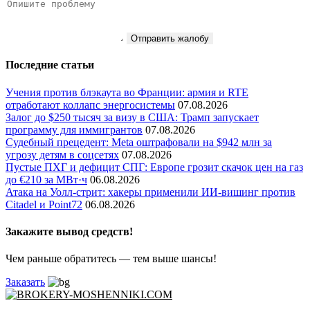
Отправить жалобу
Последние статьи
Учения против блэкаута во Франции: армия и RTE
отработают коллапс энергосистемы
07.08.2026
Залог до $250 тысяч за визу в США: Трамп запускает
программу для иммигрантов
07.08.2026
Судебный прецедент: Meta оштрафовали на $942 млн за
угрозу детям в соцсетях
07.08.2026
Пустые ПХГ и дефицит СПГ: Европе грозит скачок цен на газ
до €210 за МВт·ч
06.08.2026
Атака на Уолл-стрит: хакеры применили ИИ-вишинг против
Citadel и Point72
06.08.2026
Закажите вывод средств!
Чем раньше обратитесь — тем выше шансы!
Заказать