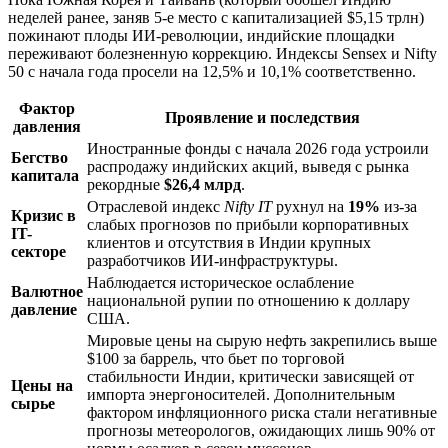
неделей ранее, заняв 5-е место с капитализацией $5,15 трлн)
пожинают плоды ИИ-революции, индийские площадки
переживают болезненную коррекцию. Индексы Sensex и Nifty
50 с начала года просели на 12,5% и 10,1% соответственно.
Фактор
Проявление и последствия
давления
Иностранные фонды с начала 2026 года устроили
Бегство
распродажу индийских акций, выведя с рынка
капитала
рекордные
$26,4 млрд
.
Отраслевой индекс
Nifty IT
рухнул на
19%
из-за
Кризис в
слабых прогнозов по прибыли корпоративных
IT-
клиентов и отсутствия в Индии крупных
секторе
разработчиков ИИ-инфраструктуры.
Наблюдается историческое ослабление
Валютное
национальной рупии по отношению к доллару
давление
США.
Мировые цены на сырую нефть закрепились выше
$100 за баррель, что бьет по торговой
стабильности Индии, критически зависящей от
Цены на
импорта энергоносителей. Дополнительным
сырье
фактором инфляционного риска стали негативные
прогнозы метеорологов, ожидающих лишь 90% от