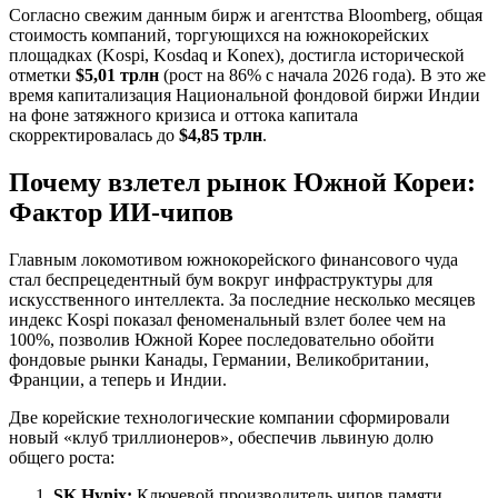
Согласно свежим данным бирж и агентства Bloomberg, общая
стоимость компаний, торгующихся на южнокорейских
площадках (Kospi, Kosdaq и Konex), достигла исторической
отметки
$5,01 трлн
(рост на 86% с начала 2026 года). В это же
время капитализация Национальной фондовой биржи Индии
на фоне затяжного кризиса и оттока капитала
скорректировалась до
$4,85 трлн
.
Почему взлетел рынок Южной Кореи:
Фактор ИИ-чипов
Главным локомотивом южнокорейского финансового чуда
стал беспрецедентный бум вокруг инфраструктуры для
искусственного интеллекта. За последние несколько месяцев
индекс Kospi показал феноменальный взлет более чем на
100%, позволив Южной Корее последовательно обойти
фондовые рынки Канады, Германии, Великобритании,
Франции, а теперь и Индии.
Две корейские технологические компании сформировали
новый «клуб триллионеров», обеспечив львиную долю
общего роста:
SK Hynix:
Ключевой производитель чипов памяти