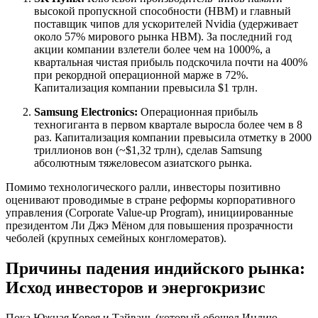
высокой пропускной способности (HBM) и главный
поставщик чипов для ускорителей Nvidia (удерживает
около 57% мирового рынка HBM). За последний год
акции компании взлетели более чем на 1000%, а
квартальная чистая прибыль подскочила почти на 400%
при рекордной операционной марже в 72%.
Капитализация компании превысила $1 трлн.
Samsung Electronics:
Операционная прибыль
техногиганта в первом квартале выросла более чем в 8
раз. Капитализация компании превысила отметку в 2000
триллионов вон (~$1,32 трлн), сделав Samsung
абсолютным тяжеловесом азиатского рынка.
Помимо технологического ралли, инвесторы позитивно
оценивают проводимые в стране реформы корпоративного
управления (Corporate Value-up Program), инициированные
президентом Ли Джэ Мёном для повышения прозрачности
чеболей (крупных семейных конгломератов).
Причины падения индийского рынка:
Исход инвесторов и энергокризис
Пока Южная Корея и Тайвань (который обошел Индию