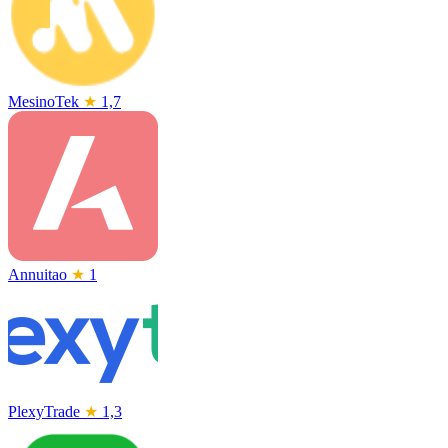
MesinoTek
★
1,7
Annuitao
★
1
PlexyTrade
★
1,3