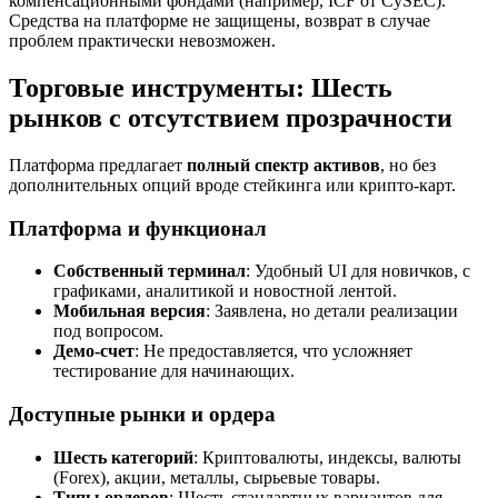
компенсационными фондами (например, ICF от CySEC).
Средства на платформе не защищены, возврат в случае
проблем практически невозможен.
Торговые инструменты
:
Шесть
рынков
с
отсутствием прозрачности
Платформа предлагает
полный спектр активов
, но без
дополнительных опций вроде стейкинга или крипто-карт.
Платформа и функционал
Собственный терминал
: Удобный UI для новичков, с
графиками, аналитикой и новостной лентой.
Мобильная версия
: Заявлена, но детали реализации
под вопросом.
Демо-счет
: Не предоставляется, что усложняет
тестирование для начинающих.
Доступные рынки и ордера
Шесть категорий
: Криптовалюты, индексы, валюты
(Forex), акции, металлы, сырьевые товары.
Типы ордеров
: Шесть стандартных вариантов для