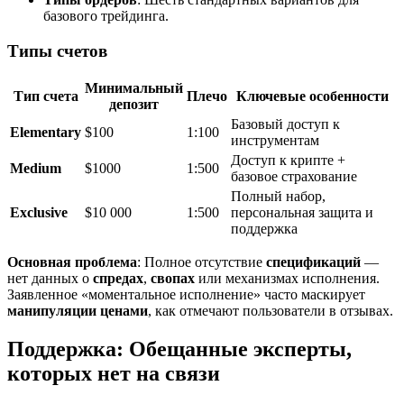
базового трейдинга.
Типы счетов
Минимальный
Тип счета
Плечо
Ключевые особенности
депозит
Базовый доступ к
Elementary
$100
1:100
инструментам
Доступ к крипте +
Medium
$1000
1:500
базовое страхование
Полный набор,
Exclusive
$10 000
1:500
персональная защита и
поддержка
Основная проблема
: Полное отсутствие
спецификаций
—
нет данных о
спредах
,
свопах
или механизмах исполнения.
Заявленное «моментальное исполнение» часто маскирует
манипуляции ценами
, как отмечают пользователи в отзывах.
Поддержка
:
Обещанные эксперты
,
которых
нет на связи