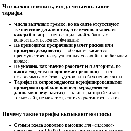
Что важно помнить, когда читаешь такие
тарифы
Числа выглядят громко, но на сайте отсутствуют
технические детали о том, что именно включает
каждый план;
— нет официальной таблицы с
конкретным перечнем функций;
Не приводится прозрачный расчёт рисков или
примеров доходности;
— обещания касаются
преимущественно «улучшенных условий» при большем
вкладе;
Не указано, как именно работает ИИ-алгоритм, по
каким моделям он принимает решения;
— нет
независимых отчётов, аудитов или объяснения логики.
Тарифы не сопровождаются верифицированными
примерами прибыли или подтверждёнными
данными о результатах;
— клиент, который читает
только сайт, не может отделить маркетинг от фактов.
Почему такие тарифы вызывают вопросы
Суммы входа довольно высокие
для «андердог-
проекта» — от €10 000 даже на самом базовом уровне.