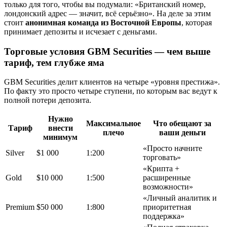
только для того, чтобы вы подумали: «Британский номер,
лондонский адрес — значит, всё серьёзно». На деле за этим
стоит
анонимная команда из Восточной Европы
, которая
принимает депозиты и исчезает с деньгами.
Торговые условия GBM Securities — чем выше
тариф, тем глубже яма
GBM Securities делит клиентов на четыре «уровня престижа».
По факту это просто четыре ступени, по которым вас ведут к
полной потери депозита.
Нужно
Максимальное
Что обещают за
Тариф
внести
плечо
ваши деньги
минимум
«Просто начните
Silver
$1 000
1:200
торговать»
«Крипта +
Gold
$10 000
1:500
расширенные
возможности»
«Личный аналитик и
Premium
$50 000
1:800
приоритетная
поддержка»