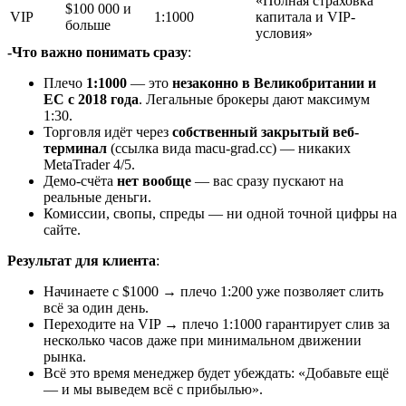
«Полная страховка
$100 000 и
VIP
1:1000
капитала и VIP-
больше
условия»
-Что важно понимать сразу
:
Плечо
1:1000
— это
незаконно в Великобритании и
ЕС с 2018 года
. Легальные брокеры дают максимум
1:30.
Торговля идёт через
собственный закрытый веб-
терминал
(ссылка вида macu-grad.cc) — никаких
MetaTrader 4/5.
Демо-счёта
нет вообще
— вас сразу пускают на
реальные деньги.
Комиссии, свопы, спреды — ни одной точной цифры на
сайте.
Результат для клиента
:
Начинаете с $1000 → плечо 1:200 уже позволяет слить
всё за один день.
Переходите на VIP → плечо 1:1000 гарантирует слив за
несколько часов даже при минимальном движении
рынка.
Всё это время менеджер будет убеждать: «Добавьте ещё
— и мы выведем всё с прибылью».