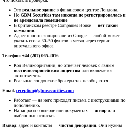
Что показала проверка:
Это
реальное здание
в финансовом центре Лондона.
Но
GBM Securities там никогда не регистрировалась и
не арендовала помещение
.
В британском реестре Companies House —
нет такой
компании
.
Адрес просто скопировали из Google — любой может
указать его за 30–50 фунтов в месяц через сервис
виртуального офиса.
Телефон
:
+44 (207) 065-2016
Код Великобритании, но отвечает человек с явным
восточноевропейским акцентом
или включается
автоответчик.
Реальные лондонские брокеры так не общаются.
Email
:
reception@gbmsecurities.com
Работает — на него приходят письма с инструкциями по
пополнению.
На запросы о выводе или документах —
игнор
или
шаблонные отписки.
Вывод
: адрес и контакты —
чистая декорация
. Они нужны