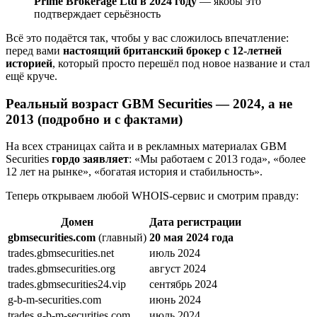
Prime Brokerage Ltd в 2024 году
— якобы это
подтверждает серьёзность
Всё это подаётся так, чтобы у вас сложилось впечатление:
перед вами
настоящий британский брокер с 12-летней
историей
, который просто перешёл под новое название и стал
ещё круче.
Реальный возраст GBM Securities — 2024, а не
2013 (подробно и с фактами)
На всех страницах сайта и в рекламных материалах GBM
Securities
гордо заявляет
: «Мы работаем с 2013 года», «более
12 лет на рынке», «богатая история и стабильность».
Теперь открываем любой WHOIS-сервис и смотрим правду:
Домен
Дата регистрации
gbmsecurities.com
(главный)
20 мая 2024 года
trades.gbmsecurities.net
июль 2024
trades.gbmsecurities.org
август 2024
trades.gbmsecurities24.vip
сентябрь 2024
g-b-m-securities.com
июнь 2024
trades.g-b-m-securities.com
июль 2024