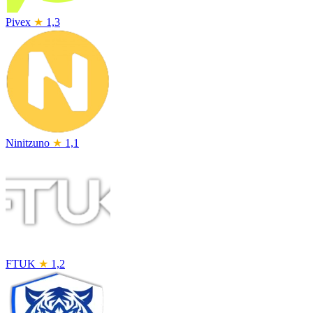
Pivex
★
1,3
Ninitzuno
★
1,1
FTUK
★
1,2