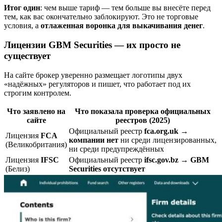
Итог один
: чем выше тариф — тем больше вы внесёте перед
тем, как вас окончательно заблокируют. Это не торговые
условия, а
отлаженная воронка для выкачивания денег
.
Лицензии GBM Securities — их просто не
существует
На сайте брокер уверенно размещает логотипы двух
«надёжных» регуляторов и пишет, что работает под их
строгим контролем.
Что заявлено на
Что показала проверка официальных
сайте
реестров (2025)
Официальный реестр
fca.org.uk
→
Лицензия
FCA
компании нет
ни среди лицензированных,
(Великобритания)
ни среди предупреждённых
Лицензия
IFSC
Официальный реестр
ifsc.gov.bz
→
GBM
(Белиз)
Securities отсутствует