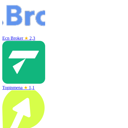
Ecn Broker
★
2,3
Topinmena
★
1,1