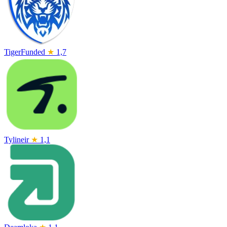
TigerFunded
★
1,7
Tylineir
★
1,1