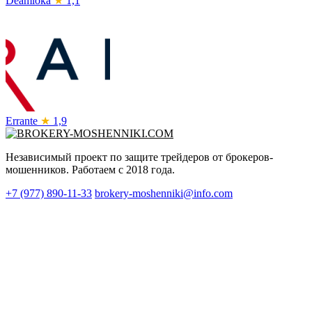
Deamloka
★
1,1
Errante
★
1,9
Независимый проект по защите трейдеров от брокеров-
мошенников. Работаем с 2018 года.
+7 (977) 890-11-33
brokery-moshenniki@info.com