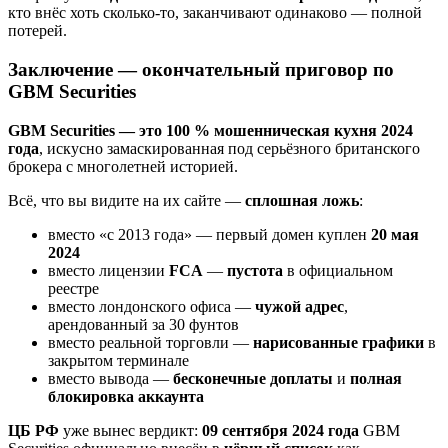
кто внёс хоть сколько-то, заканчивают одинаково — полной
потерей.
Заключение — окончательный приговор по
GBM Securities
GBM Securities — это 100 % мошенническая кухня 2024
года
, искусно замаскированная под серьёзного британского
брокера с многолетней историей.
Всё, что вы видите на их сайте —
сплошная ложь
:
вместо «с 2013 года» — первый домен куплен
20 мая
2024
вместо лицензии
FCA
—
пустота
в официальном
реестре
вместо лондонского офиса —
чужой адрес
,
арендованный за 30 фунтов
вместо реальной торговли —
нарисованные графики
в
закрытом терминале
вместо вывода —
бесконечные доплаты
и
полная
блокировка аккаунта
ЦБ РФ
уже вынес вердикт:
09 сентября 2024 года
GBM