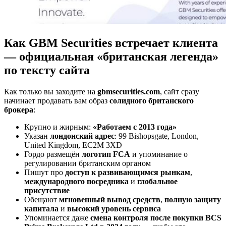
Как GBM Securities встречает клиента
— официальная «британская легенда»
по тексту сайта
Как только вы заходите на
gbmsecurities.com
, сайт сразу
начинает продавать вам образ
солидного британского
брокера
:
Крупно и жирным:
«Работаем с 2013 года»
Указан
лондонский адрес
: 99 Bishopsgate, London,
United Kingdom, EC2M 3XD
Гордо размещён
логотип FCA
и упоминание о
регулировании британским органом
Пишут про
доступ к развивающимся рынкам
,
международного посредника
и
глобальное
присутствие
Обещают
мгновенный вывод средств
,
полную защиту
капитала
и
высокий уровень сервиса
Упоминается даже
смена контроля после покупки BCS