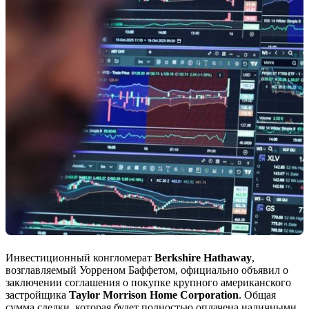
Инвестиционный конгломерат
Berkshire Hathaway
,
возглавляемый Уорреном Баффетом, официально объявил о
заключении соглашения о покупке крупного американского
застройщика
Taylor Morrison Home Corporation
. Общая
сумма сделки, которая будет полностью оплачена наличными