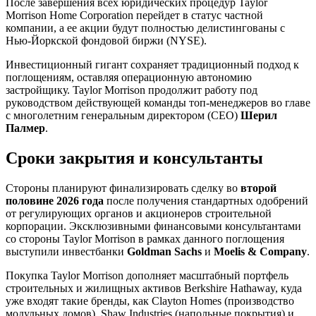
После завершения всех юридических процедур Taylor
Morrison Home Corporation перейдет в статус частной
компании, а ее акции будут полностью делистингованы с
Нью-Йоркской фондовой биржи (NYSE).
Инвестиционный гигант сохраняет традиционный подход к
поглощениям, оставляя операционную автономию
застройщику. Taylor Morrison продолжит работу под
руководством действующей команды топ-менеджеров во главе
с многолетним генеральным директором (CEO)
Шерил
Палмер
.
Сроки закрытия и консультанты
Стороны планируют финализировать сделку во
второй
половине 2026 года
после получения стандартных одобрений
от регулирующих органов и акционеров строительной
корпорации. Эксклюзивными финансовыми консультантами
со стороны Taylor Morrison в рамках данного поглощения
выступили инвестбанки
Goldman Sachs
и
Moelis & Company
.
Покупка Taylor Morrison дополняет масштабный портфель
строительных и жилищных активов Berkshire Hathaway, куда
уже входят такие бренды, как Clayton Homes (производство
модульных домов), Shaw Industries (напольные покрытия) и