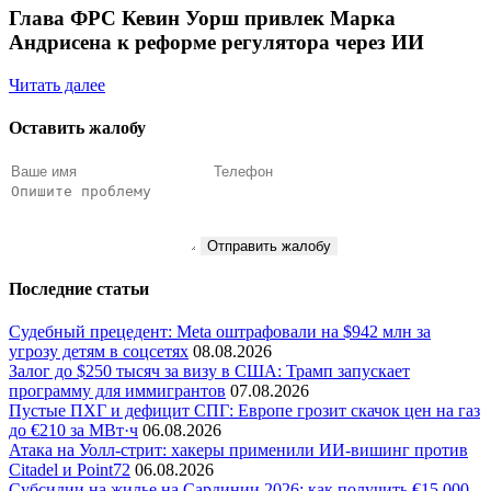
Глава ФРС Кевин Уорш привлек Марка
Андрисена к реформе регулятора через ИИ
Читать далее
Оставить жалобу
Отправить жалобу
Последние статьи
Судебный прецедент: Meta оштрафовали на $942 млн за
угрозу детям в соцсетях
08.08.2026
Залог до $250 тысяч за визу в США: Трамп запускает
программу для иммигрантов
07.08.2026
Пустые ПХГ и дефицит СПГ: Европе грозит скачок цен на газ
до €210 за МВт·ч
06.08.2026
Атака на Уолл-стрит: хакеры применили ИИ-вишинг против
Citadel и Point72
06.08.2026
Субсидии на жилье на Сардинии 2026: как получить €15 000