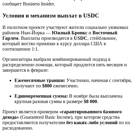
сообщает Business Insider.
Условия и механизм выплат в USDC
В пилотном проекте участвуют жители социально уязвимых
районов Нью-Йорка —
Южный Бронкс
и
Восточный
Гарлем
. Выплаты производятся в
USDC
, стейблкоине,
который жестко привязан к курсу доллара США в
соотношении 1:1.
Организаторы выбрали комбинированный подход к
распределению помощи, который продлится пять месяцев и
завершится в феврале:
Ежемесячные транши:
Участники, начиная с сентября,
получают по
$800
ежемесячно.
Единовременная сумма:
В ноябре была выплачена
крупная разовая сумма в размере
$8 000
.
Проект является примером
«гарантированного базового
дохода»
(Guaranteed Basic Income), при котором средства
предоставляются получателям
без каких-либо условий
по их
расходованию.