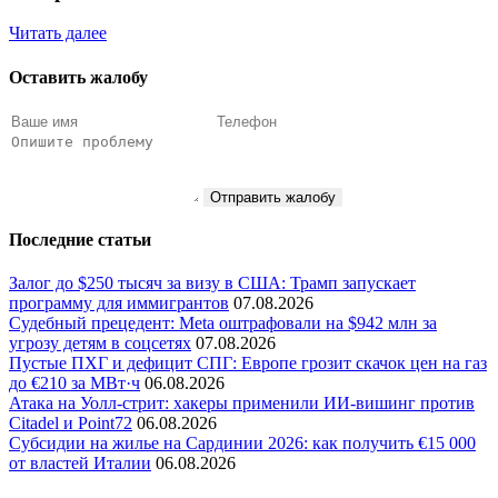
Читать далее
Оставить жалобу
Отправить жалобу
Последние статьи
Залог до $250 тысяч за визу в США: Трамп запускает
программу для иммигрантов
07.08.2026
Судебный прецедент: Meta оштрафовали на $942 млн за
угрозу детям в соцсетях
07.08.2026
Пустые ПХГ и дефицит СПГ: Европе грозит скачок цен на газ
до €210 за МВт·ч
06.08.2026
Атака на Уолл-стрит: хакеры применили ИИ-вишинг против
Citadel и Point72
06.08.2026
Субсидии на жилье на Сардинии 2026: как получить €15 000
от властей Италии
06.08.2026