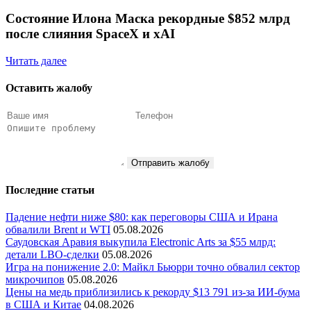
Состояние Илона Маска рекордные $852 млрд
после слияния SpaceX и xAI
Читать далее
Оставить жалобу
Отправить жалобу
Последние статьи
Падение нефти ниже $80: как переговоры США и Ирана
обвалили Brent и WTI
05.08.2026
Саудовская Аравия выкупила Electronic Arts за $55 млрд:
детали LBO-сделки
05.08.2026
Игра на понижение 2.0: Майкл Бьюрри точно обвалил сектор
микрочипов
05.08.2026
Цены на медь приблизились к рекорду $13 791 из-за ИИ-бума
в США и Китае
04.08.2026