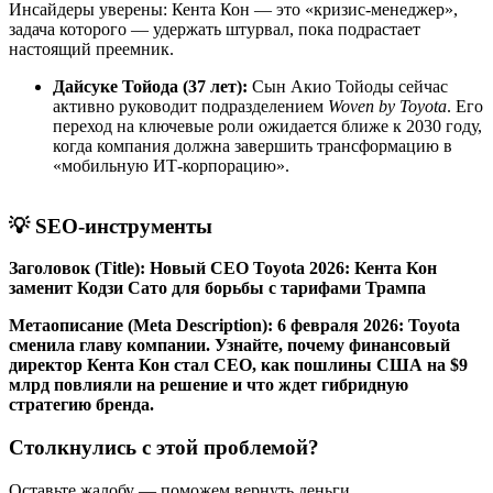
Инсайдеры уверены: Кента Кон — это «кризис-менеджер»,
задача которого — удержать штурвал, пока подрастает
настоящий преемник.
Дайсуке Тойода (37 лет):
Сын Акио Тойоды сейчас
активно руководит подразделением
Woven by Toyota
. Его
переход на ключевые роли ожидается ближе к 2030 году,
когда компания должна завершить трансформацию в
«мобильную ИТ-корпорацию».
💡 SEO-инструменты
Заголовок (Title):
Новый CEO Toyota 2026: Кента Кон
заменит Кодзи Сато для борьбы с тарифами Трампа
Метаописание (Meta Description):
6 февраля 2026: Toyota
сменила главу компании. Узнайте, почему финансовый
директор Кента Кон стал CEO, как пошлины США на $9
млрд повлияли на решение и что ждет гибридную
стратегию бренда.
Столкнулись с этой проблемой?
Оставьте жалобу — поможем вернуть деньги