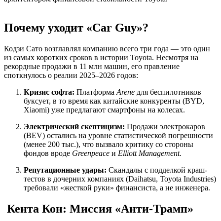
Почему уходит «Car Guy»?
Кодзи Сато возглавлял компанию всего три года — это один
из самых коротких сроков в истории Toyota. Несмотря на
рекордные продажи в 11 млн машин, его правление
споткнулось о реалии 2025–2026 годов:
Кризис софта:
Платформа
Arene
для беспилотников
буксует, в то время как китайские конкуренты (BYD,
Xiaomi) уже предлагают смартфоны на колесах.
Электрический скептицизм:
Продажи электрокаров
(BEV) остались на уровне статистической погрешности
(менее 200 тыс.), что вызвало критику со стороны
фондов вроде
Greenpeace
и
Elliott Management
.
Репутационные удары:
Скандалы с подделкой краш-
тестов в дочерних компаниях (Daihatsu, Toyota Industries)
требовали «жесткой руки» финансиста, а не инженера.
Кента Кон: Миссия «Анти-Трамп»