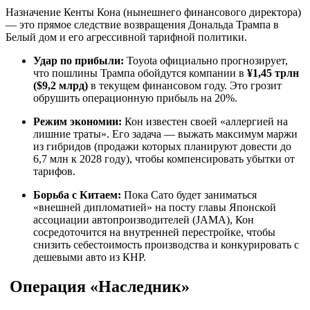
Назначение Кенты Кона (нынешнего финансового директора)
— это прямое следствие возвращения Дональда Трампа в
Белый дом и его агрессивной тарифной политики.
Удар по прибыли:
Toyota официально прогнозирует,
что пошлины Трампа обойдутся компании в
¥1,45 трлн
($9,2 млрд)
в текущем финансовом году. Это грозит
обрушить операционную прибыль на 20%.
Режим экономии:
Кон известен своей «аллергией на
лишние траты». Его задача — выжать максимум маржи
из гибридов (продажи которых планируют довести до
6,7 млн к 2028 году), чтобы компенсировать убытки от
тарифов.
Борьба с Китаем:
Пока Сато будет заниматься
«внешней дипломатией» на посту главы Японской
ассоциации автопроизводителей (JAMA), Кон
сосредоточится на внутренней перестройке, чтобы
снизить себестоимость производства и конкурировать с
дешевыми авто из КНР.
Операция «Наследник»