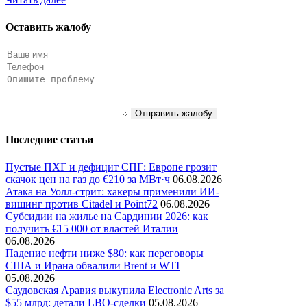
Оставить жалобу
Отправить жалобу
Последние статьи
Пустые ПХГ и дефицит СПГ: Европе грозит
скачок цен на газ до €210 за МВт·ч
06.08.2026
Атака на Уолл-стрит: хакеры применили ИИ-
вишинг против Citadel и Point72
06.08.2026
Субсидии на жилье на Сардинии 2026: как
получить €15 000 от властей Италии
06.08.2026
Падение нефти ниже $80: как переговоры
США и Ирана обвалили Brent и WTI
05.08.2026
Саудовская Аравия выкупила Electronic Arts за
$55 млрд: детали LBO-сделки
05.08.2026