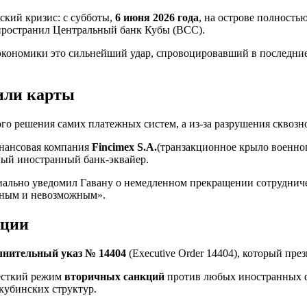
ский кризис: с субботы,
6 июня 2026 года
, на острове полност
спространил Центральный банк Кубы (BCC).
 экономики это сильнейший удар, спровоцировавший в последние
или карты
мого решения самих платежных систем, а из-за разрушения сквоз
инансовая компания
Fincimex S.A.
(транзакционное крыло военно
ный иностранный банк-эквайер.
ально уведомил Гавану о немедленном прекращении сотрудниче
онным и невозможным».
кции
лнительный указ № 14404
(Executive Order 14404), который пр
есткий режим
вторичных санкций
против любых иностранных ф
кубинских структур.