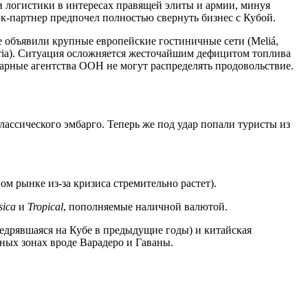
 логистики в интересах правящей элиты и армии, минуя
-партнер предпочел полностью свернуть бизнес с Кубой.
 объявили крупные европейские гостиничные сети (Meliá,
Iberia). Ситуация осложняется жесточайшим дефицитом топлива
тарные агентства ООН не могут распределять продовольствие.
ассического эмбарго. Теперь же под удар попали туристы из
м рынке из-за кризиса стремительно растет).
sica
и
Tropical
, пополняемые наличной валютой.
едрявшаяся на Кубе в предыдущие годы) и китайская
ных зонах вроде Варадеро и Гаваны.