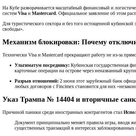
На Кубе разворачивается масштабный финансовый и логистиче
систем
Visa
и
Mastercard
. Официальное заявление об этом ра
Для туристического сектора и без того истощенной кубинской
свободы».
Механизм блокировки: Почему отключ
Технически Visa и Mastercard прекращают работу не из-за пря
Ультиматум посреднику:
Кубинская государственная ф
карточные операции на острове через неназванный круп
Разрыв отношений:
2 июня этот зарубежный банк офици
любых договоров с Fincimex становится для них «незак
Указ Трампа № 14404 и вторичные сан
Причиной паники среди иностранных контрагентов стал
Испо
Документ принципиально меняет правила игры, вводя ж
существенных транзакций в интересах заблокированных 