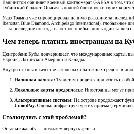
Вашингтон обвиняет военный конгломерат GAESA в том, что он
кубинский бюджет. Опасаясь полной блокировки своих корсчет
Указ Трампа уже спровоцировал цепную реакцию: за последний
Iberostar, Blue Diamond, Archipelago International), глобаль
— за последние полгода на остров прибыл лишь один танкер с 
Чем теперь платить иностранцам на Ку
Центробанк Кубы подчеркивает, что международные карты, вып
Европы, Латинской Америки и Канады.
Внутри страны в качестве легальных платежных средств в инос
Наличная валюта:
Туристам придется привозить с собой
Локальные карты предоплаты:
Иностранцы могут прио
Альтернативные системы:
На острове продолжают функ
UnionPay
. Однако инфраструктура их приема (терминалы
Столкнулись с этой проблемой?
Оставьте жалобу — поможем вернуть деньги