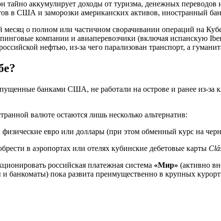
 тайно аккумулирует доходы от туризма, денежных переводов и
ов в США и заморозки американских активов, иностранный банк
 месяц о полном или частичном сворачивании операций на Кубе
ные шипинговые компании и авиаперевозчики (включая испанскую 
российской нефтью, из-за чего парализован транспорт, а гумани
бе?
ущенные банками США, не работали на острове и ранее из-за кл
транной валюте остаются лишь несколько альтернатив:
 физические евро или доллары (при этом обменный курс на черно
брести в аэропортах или отелях кубинские дебетовые карты
Clá
ционировать российская платежная система
«Мир»
(активно вн
 и банкоматы) пока развита преимущественно в крупных курорт