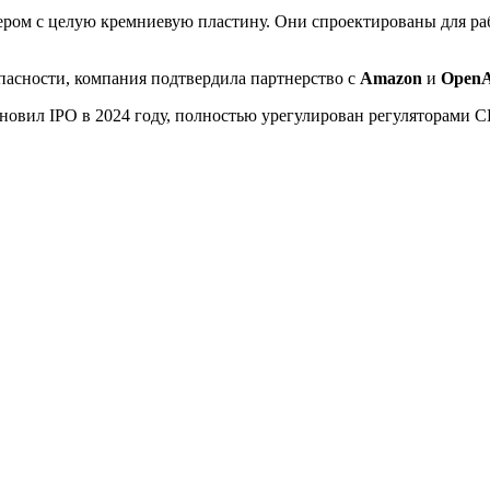
змером с целую кремниевую пластину. Они спроектированы для р
асности, компания подтвердила партнерство с
Amazon
и
Open
овил IPO в 2024 году, полностью урегулирован регуляторами С