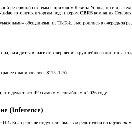
ьной резервной системы с приходом Кевина Уорша, но и для тех
Nasdaq готовится к торгам под тикером
CBRS
компания Cerebras 
умажными» обещаниями из TikTok, выстроились в очередь за р
сора, находится в шаге от завершения крупнейшего листинга год
 (ранее планировалось $115–125).
д
, что делает это IPO самым масштабным в 2026 году.
е (Inference)
е ИИ. Если раньше индустрия была сосредоточена на
обучении
мо