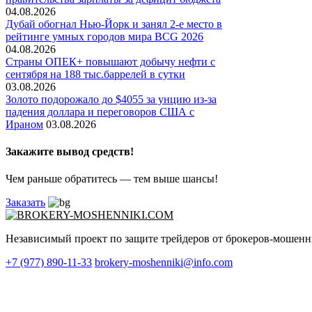
04.08.2026
Дубай обогнал Нью-Йорк и занял 2-е место в
рейтинге умных городов мира BCG 2026
04.08.2026
Страны ОПЕК+ повышают добычу нефти с
сентября на 188 тыс.баррелей в сутки
03.08.2026
Золото подорожало до $4055 за унцию из-за
падения доллара и переговоров США с
Ираном
03.08.2026
Закажите вывод средств!
Чем раньше обратитесь — тем выше шансы!
Заказать
Независимый проект по защите трейдеров от брокеров-мошенни
+7 (977) 890-11-33
brokery-moshenniki@info.com