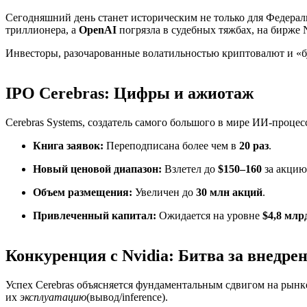
Сегодняшний день станет историческим не только для Федерал
триллионера, а
OpenAI
погрязла в судебных тяжбах, на бирже 
Инвесторы, разочарованные волатильностью криптовалют и «б
IPO Cerebras: Цифры и ажиотаж
Cerebras Systems, создатель самого большого в мире ИИ-процес
Книга заявок:
Переподписана более чем в
20 раз
.
Новый ценовой диапазон:
Взлетел до
$150–160
за акцию
Объем размещения:
Увеличен до
30 млн акций
.
Привлеченный капитал:
Ожидается на уровне
$4,8 млр
Конкуренция с Nvidia: Битва за внедрени
Успех Cerebras объясняется фундаментальным сдвигом на рынк
их
эксплуатацию
(вывод/inference).