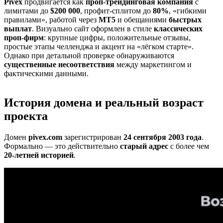
Pivex
продвигается как
проп-трейдинговая компания
с
лимитами до
$200 000
, профит-сплитом до
80%
, «гибкими
правилами», работой через
MT5
и обещаниями
быстрых
выплат
. Визуально сайт оформлен в стиле
классических
проп-фирм
: крупные цифры, положительные отзывы,
простые этапы челленджа и акцент на «лёгком старте».
Однако при детальной проверке обнаруживаются
существенные несоответствия
между маркетингом и
фактическими данными.
История домена и реальный возраст
проекта
Домен
pivex.com
зарегистрирован
24 сентября 2003 года
.
Формально — это действительно
старый адрес
с более чем
20-летней историей
.