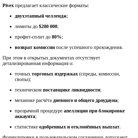
Pivex
предлагает классические форматы:
двухэтапный челлендж
;
лимиты до
$200 000
;
профит-сплит до
80%
;
возврат комиссии
после успешного прохождения.
При этом в открытых документах отсутствует
детализированная информация о:
точных
торговых издержках
(спреды, комиссии,
свопы);
техническом
поставщике ликвидности
;
механике расчёта
дневного и общего дроудауна
;
прозрачной процедуре
апелляции при блокировке
аккаунта
;
статистике
одобренных и отклонённых выплат
.
Формулировки в пользовательском соглашении допускают