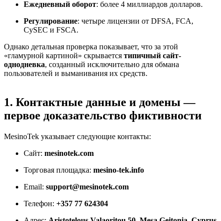
Ежедневный оборот
: более 4 миллиардов долларов.
Регулирование
: четыре лицензии от DFSA, FCA,
CySEC и FSCA.
Однако детальная проверка показывает, что за этой
«гламурной картиной» скрывается
типичный сайт-
однодневка
, созданный исключительно для обмана
пользователей и выманивания их средств.
1. Контактные данные и домены —
первое доказательство фиктивности
MesinoTek указывает следующие контакты:
Сайт:
mesinotek.com
Торговая площадка:
mesino-tek.info
Email:
support@mesinotek.com
Телефон:
+357 77 624304
Адрес:
Aristotelous Valaoritou 50, Mesa Geitonia, Cyprus