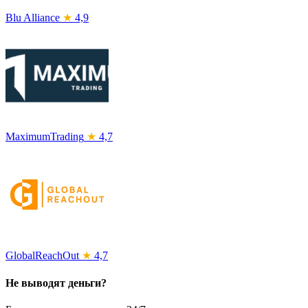
Blu Alliance
★
4,9
MaximumTrading
★
4,7
GlobalReachOut
★
4,7
Не выводят деньги?