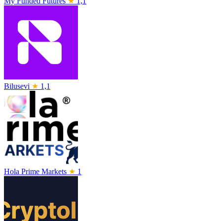
My Funded Futures
★
1,1
Bilusevi
★
1,1
Hola Prime Markets
★
1