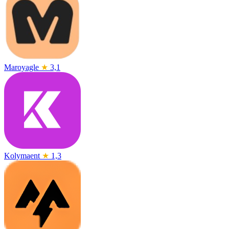
Maroyagle
★
3,1
Kolymaent
★
1,3