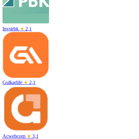
Invstrbk
★
2,1
Gulkarlife
★
2,1
Acwebcorp
★
3,1