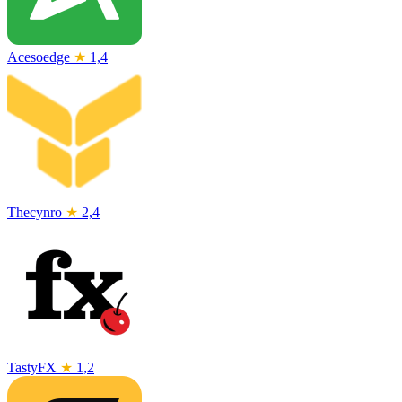
Acesoedge
★
1,4
Thecynro
★
2,4
TastyFX
★
1,2