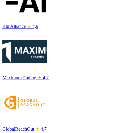
Blu Alliance
★
4,9
MaximumTrading
★
4,7
GlobalReachOut
★
4,7