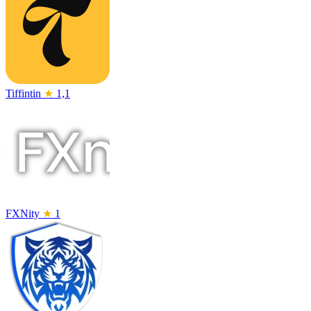
Tiffintin
★
1,1
FXNity
★
1