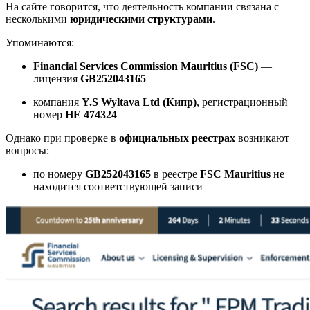
На сайте говорится, что деятельность компании связана с
несколькими
юридическими структурами
.
Упоминаются:
Financial Services Commission Mauritius (FSC)
—
лицензия
GB252043165
компания
Y.S Wyltava Ltd (Кипр)
, регистрационный
номер
HE 474324
Однако при проверке в
официальных реестрах
возникают
вопросы:
по номеру
GB252043165
в реестре
FSC Mauritius
не
находится соответствующей записи