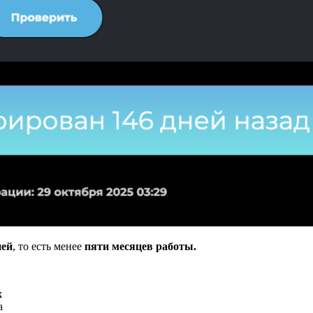
ней
, то есть менее
пяти месяцев работы.
х
а