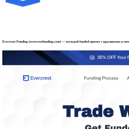
Evercrest Funding (evercrestfunding.com) — молодой funded-проект с красивыми усл